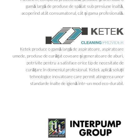
gamă largă de produse de spălat sub presiune înaltă,
acoperind atât consumatorul, cât și gama profesională.
Ketek produce o gamă largă de aspiratoare, aspiratoare
umede, produse de curățat covoare și generatoare de aburi,
potrivite pentru a satisface orice tip de necesitate de
curățare în domeniul profesional. Ketek aplică soluții
tehnologice inovatoare care permit atingerea unor
standarde înalte de igienă într-un mod eco-durabil.