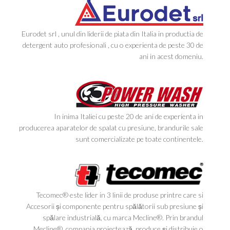
Eurodet srl , unul din liderii de piata din Italia in productia de
detergent auto profesionali , cu o experienta de peste 30 de
ani in acest domeniu.
In inima Italiei cu peste 20 de ani de experienta in
producerea aparatelor de spalat cu presiune, brandurile sale
sunt comercializate pe toate continentele.
Tecomec® este lider in 3 linii de produse printre care si
Accesorii și componente pentru spălătorii sub presiune și
spălare industrială, cu marca Mecline®. Prin brandul
Mecline®, compania proiectează, produce și distribuie o