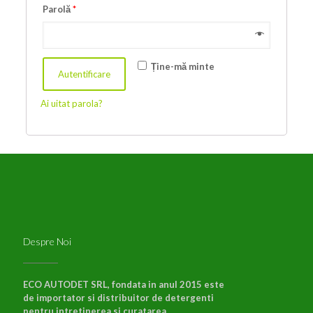
Parolă
*
Ține-mă minte
Autentificare
Ai uitat parola?
Despre Noi
ECO AUTODET SRL, fondata in anul 2015 este
de importator si distribuitor de detergenti
pentru intretinerea si curatarea