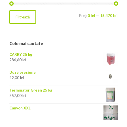
Preț:
0 lei
—
15.470 lei
Filtrează
Cele mai cautate
CARRY 25 kg
286,60
lei
Duze presiune
42,00
lei
Terminator Green 25 kg
357,00
lei
Canyon XXL