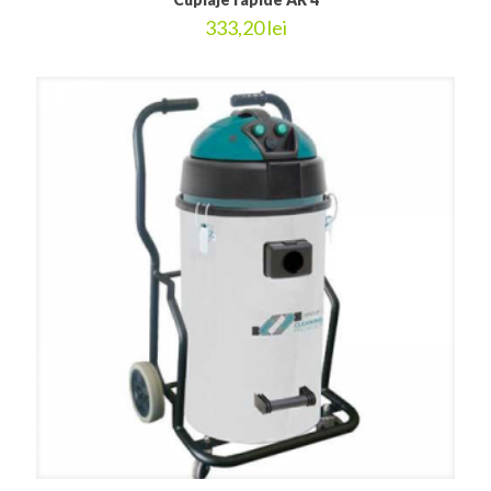
333,20
lei