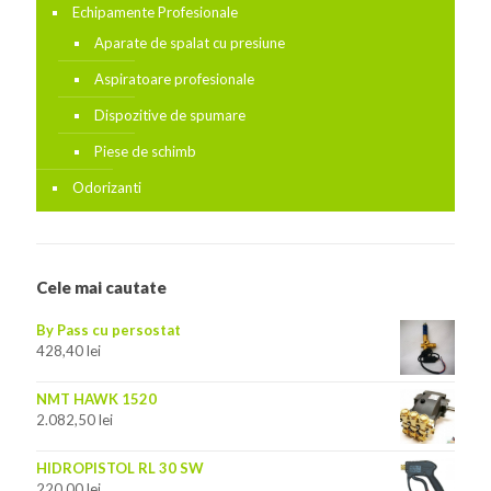
Echipamente Profesionale
Aparate de spalat cu presiune
Aspiratoare profesionale
Dispozitive de spumare
Piese de schimb
Odorizanti
Cele mai cautate
By Pass cu persostat
428,40
lei
NMT HAWK 1520
2.082,50
lei
HIDROPISTOL RL 30 SW
220,00
lei