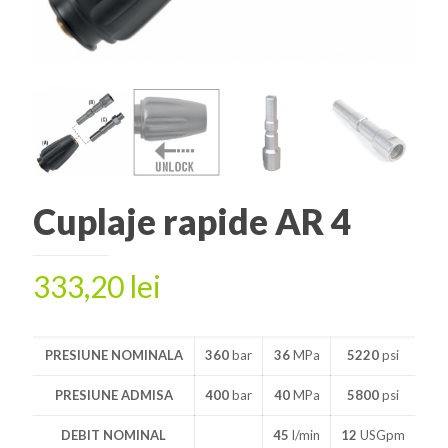
Cuplaje rapide AR 4
333,20
lei
PRESIUNE NOMINALA
360
bar
36
MPa
5220
psi
PRESIUNE ADMISA
400
bar
40
MPa
5800
psi
DEBIT NOMINAL
45
l/min
12
USGpm